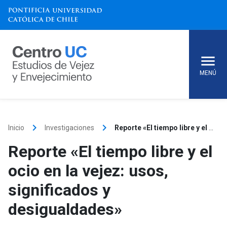
Skip
to
content
MENÚ
keyboard_arrow_right
keyboard_arrow_right
Inicio
Investigaciones
Reporte «El tiempo libre y el ocio en la vejez: usos, significados y desigualdades»
Reporte «El tiempo libre y el
ocio en la vejez: usos,
significados y
desigualdades»