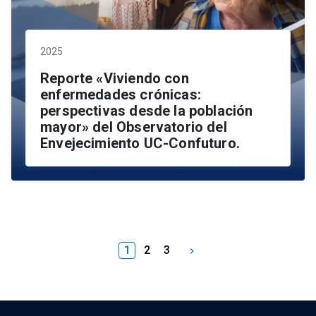
2025
Reporte «Viviendo con
enfermedades crónicas:
perspectivas desde la población
mayor» del Observatorio del
Envejecimiento UC-Confuturo.
1
2
3
keyboard_arrow_right