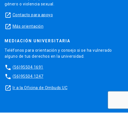
género o violencia sexual.
launch
Contacto para apoyo
launch
Más orientación
MEDIACIÓN UNIVERSITARIA
Teléfonos para orientación y consejo si se ha vulnerado
alguno de tus derechos en la universidad.
phone
(56)95504 1691
phone
(56)95504 1247
launch
Ir a la Oficina de Ombuds UC
Diseño y Desarrollo
Skymedia