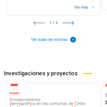
Ver más
keyboard_arrow_right
1
/
4
Ver todas las noticias
add
Investigaciones y proyectos