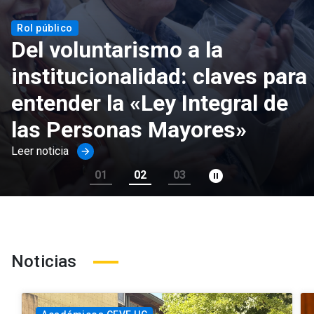
Rol público
Del voluntarismo a la
institucionalidad: claves para
entender la «Ley Integral de
las Personas Mayores»
Leer noticia
arrow_forward
pause_circle_filled
01
02
03
Noticias