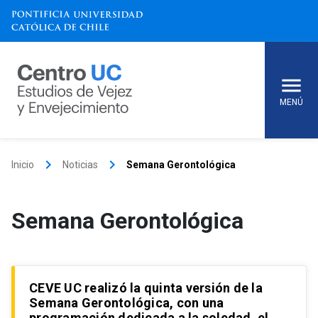
Skip
to
content
MENÚ
keyboard_arrow_right
keyboard_arrow_right
Inicio
Noticias
Semana Gerontológica
Semana Gerontológica
CEVE UC realizó la quinta versión de la
Semana Gerontológica, con una
programación dedicada a la soledad, el