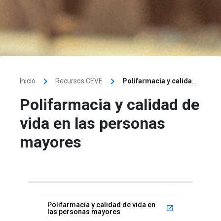
keyboard_arrow_right
keyboard_arrow_right
Inicio
Recursos CEVE
Polifarmacia y calidad de vida en las personas mayores
Polifarmacia y calidad de
vida en las personas
mayores
Polifarmacia y calidad de vida en
launch
las personas mayores