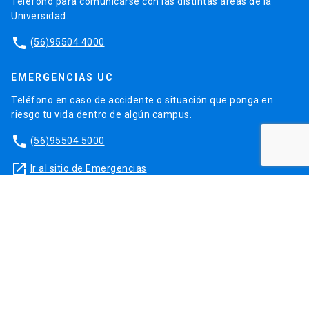
Teléfono para comunicarse con las distintas áreas de la
Universidad.
phone
(56)95504 4000
EMERGENCIAS UC
Teléfono en caso de accidente o situación que ponga en
riesgo tu vida dentro de algún campus.
phone
(56)95504 5000
launch
Ir al sitio de Emergencias
DISCRIMINACIÓN Y VIOLENCIA
Orientación y apoyo en casos de discriminación, violencia de
género o violencia sexual.
launch
Contacto para apoyo
launch
Más orientación