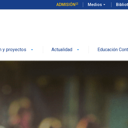
ADMISIÓN
Medios
arrow_drop_down
Biblio
n y proyectos
Actualidad
Educación Cont
arrow_drop_down
arrow_drop_down