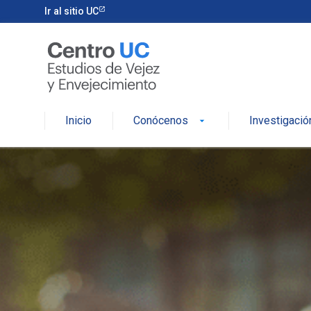
Skip
Ir al sitio UC
to
content
Inicio
Conócenos
Investigació
arrow_drop_down