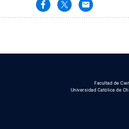
email
Facultad de Cien
Universidad Católica de C