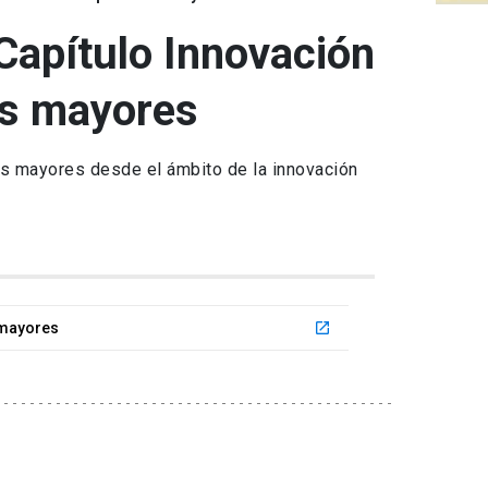
Capítulo Innovación
nas mayores
as mayores desde el ámbito de la innovación
 mayores
launch