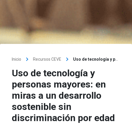
keyboard_arrow_right
keyboard_arrow_right
Inicio
Recursos CEVE
Uso de tecnología y personas mayores: en miras a un desarrollo sostenible sin discriminación por edad
Uso de tecnología y
personas mayores: en
miras a un desarrollo
sostenible sin
discriminación por edad