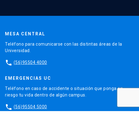
MESA CENTRAL
Teléfono para comunicarse con las distintas áreas de la
Universidad.
phone
(56)95504 4000
EMERGENCIAS UC
Teléfono en caso de accidente o situación que ponga en
riesgo tu vida dentro de algún campus.
phone
(56)95504 5000
launch
Ir al sitio de Emergencias
DISCRIMINACIÓN Y VIOLENCIA