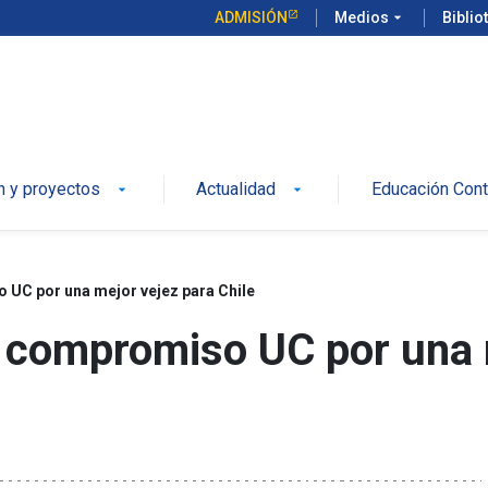
ADMISIÓN
Medios
arrow_drop_down
Biblio
n y proyectos
Actualidad
Educación Cont
arrow_drop_down
arrow_drop_down
o UC por una mejor vejez para Chile
El compromiso UC por una 