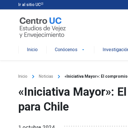
Skip
Ir al sitio UC
to
content
Inicio
Conócenos
Investigació
arrow_drop_down
keyboard_arrow_right
keyboard_arrow_right
Inicio
Noticias
«Iniciativa Mayor»: El compromis
«Iniciativa Mayor»: 
para Chile
1 octubre 2024