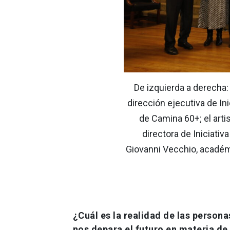
De izquierda a derecha:
dirección ejecutiva de In
de Camina 60+; el arti
directora de Iniciativ
Giovanni Vecchio, académi
¿Cuál es la realidad de las person
nos depara el futuro en materia d